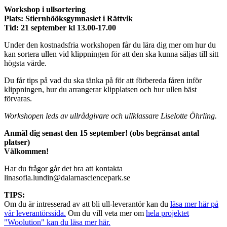
Workshop i ullsortering
Plats: Stiernhööksgymnasiet i Rättvik
Tid: 21 september kl 13.00-17.00
Under den kostnadsfria workshopen får du lära dig mer om hur du
kan sortera ullen vid klippningen för att den ska kunna säljas till sitt
högsta värde.
Du får tips på vad du ska tänka på för att förbereda fåren inför
klippningen, hur du arrangerar klipplatsen och hur ullen bäst
förvaras.
Workshopen leds av ullrådgivare och ullklassare Liselotte Öhrling.
Anmäl dig senast den 15 september!
(obs begränsat antal
platser)
Välkommen!
Har du frågor går det bra att kontakta
linasofia.lundin@dalarnasciencepark.se
TIPS:
Om du är intresserad av att bli ull-leverantör kan du
läsa mer här på
vår leverantörssida.
Om du vill veta mer om
hela projektet
"Woolution" kan du läsa mer här.